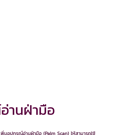
อ่านฝ่ามือ
อุปกรณ์อ่านฝ่ามือ (Palm Scan) ให้สามารถใช้