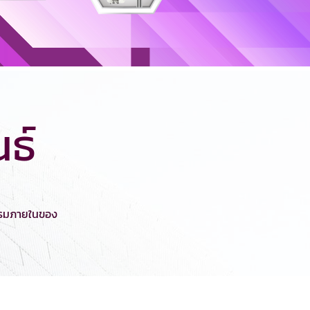
ธ์
กรรมภายในของ